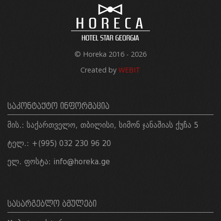
© Horeka 2016 - 2026
Created by
WEBIT
ᲡᲐᲙᲝᲜᲢᲐᲥᲢᲝ ᲘᲜᲤᲝᲠᲛᲐᲪᲘᲐ
მის.: საქართველო, თბილისი, სიმონ ჯანაშიას ქუჩა 5
ტელ.: +(995) 032 230 96 20
ელ. ფოსტა:
info@horeka.ge
ᲡᲐᲡᲐᲠᲒᲔᲑᲚᲝ ᲑᲛᲣᲚᲔᲑᲘ