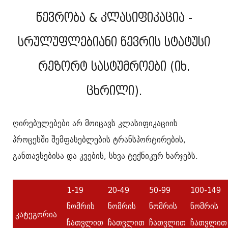
წევრობა & კლასიფიკაცია -
სრულუფლებიანი წევრის სტატუსი
რეზორტ სასტუმროები (იხ.
ცხრილი).
ღირებულებები არ მოიცავს კლასიფიკაციის
პროცესში შემფასებლების ტრანსპორტირების,
განთავსებისა და კვების, სხვა ტექნიკურ ხარჯებს.
1-19
20-49
50-99
100-149
ნომრის
ნომრის
ნომრის
ნომრის
კატეგორია
ჩათვლით
ჩათვლით
ჩათვლით
ჩათვლით